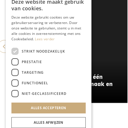
Deze website maakt gebruik
van cookies.
Deze website gebruikt cookies om uw
gebruikerservaring te verbeteren. Door
onze website te gebruiken, stemt u in met
alle cookies in overeenstemming met ons
Cookiebeleid.
Lees verder
STRIKT NOODZAKELIJK
PRESTATIE
GASTRONOMIE
TARGETING
Damianz stapt over naar één
FUNCTIONEEL
menu: meer kwaliteit, smaak en
duurzaamheid
NIET-GECLASSIFICEERD
ALLES ACCEPTEREN
ALLES AFWIJZEN