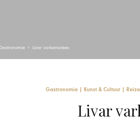
Gastronomie
Livar varkensvlees
Gastronomie
|
Kunst & Cultuur
|
Reiz
Livar var