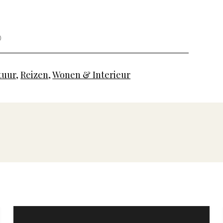
tuur
,
Reizen
,
Wonen & Interieur