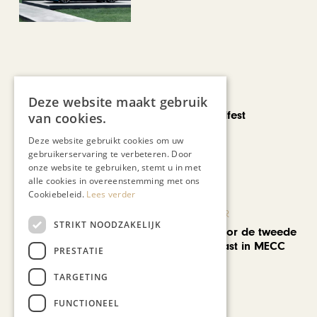
CHAPEAU TV
Deze website maakt gebruik
Noorbeek Foodfest
van cookies.
Deze website gebruikt cookies om uw
gebruikerservaring te verbeteren. Door
onze website te gebruiken, stemt u in met
alle cookies in overeenstemming met ons
Cookiebeleid.
Lees verder
KUNST & CULTUUR
STRIKT NOODZAKELIJK
EuropArtFair voor de tweede
keer op rij te gast in MECC
PRESTATIE
Maastricht
TARGETING
FUNCTIONEEL
Bekijk alle artikelen