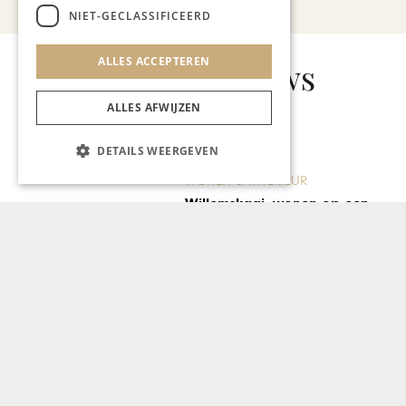
NIET-GECLASSIFICEERD
ALLES ACCEPTEREN
Gerelateerd nieuws
ALLES AFWIJZEN
DETAILS WEERGEVEN
WONEN & INTERIEUR
Willemskaai, wonen op een
oude scheepswerf