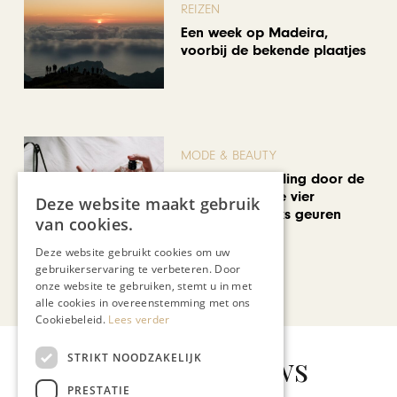
REIZEN
Een week op Madeira,
voorbij de bekende plaatjes
MODE & BEAUTY
Een geurwandeling door de
Stokstraat: onze vier
Deze website maakt gebruik
favoriete uniseks geuren
van cookies.
voor de zomer
Deze website gebruikt cookies om uw
gebruikerservaring te verbeteren. Door
Bekijk alle artikelen
onze website te gebruiken, stemt u in met
alle cookies in overeenstemming met ons
Cookiebeleid.
Lees verder
Gerelateerd nieuws
STRIKT NOODZAKELIJK
PRESTATIE