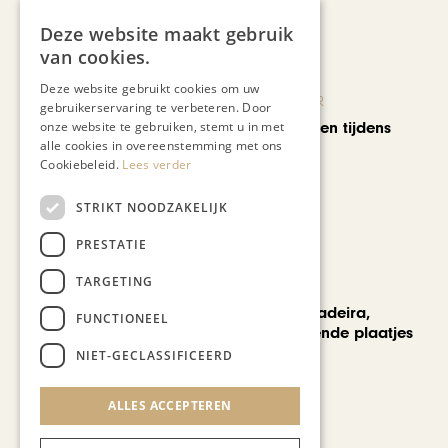
Deze website maakt gebruik
van cookies.
Deze website gebruikt cookies om uw
KUNST & CULTUUR
gebruikerservaring te verbeteren. Door
Wereldse beelden tijdens
onze website te gebruiken, stemt u in met
alle cookies in overeenstemming met ons
Cultura Nova
Cookiebeleid.
Lees verder
STRIKT NOODZAKELIJK
PRESTATIE
TARGETING
REIZEN
Een week op Madeira,
FUNCTIONEEL
voorbij de bekende plaatjes
NIET-GECLASSIFICEERD
ALLES ACCEPTEREN
Bekijk alle artikelen