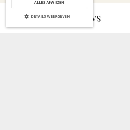
ALLES AFWIJZEN
Gerelateerd nieuws
DETAILS WEERGEVEN
ONDERNEMEN & ECONOMIE
Circulaire Innovatie Top 20:
WEPA