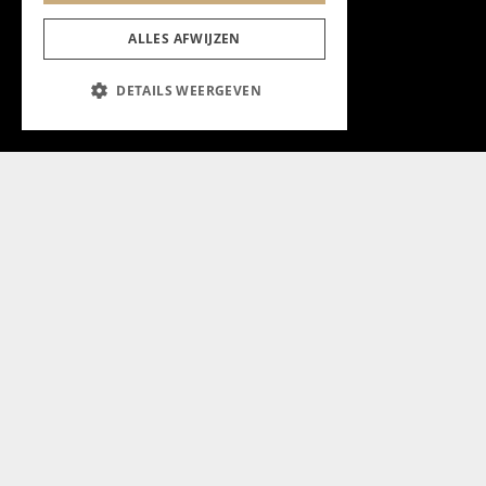
ALLES AFWIJZEN
DETAILS WEERGEVEN
Aanmelden nieuwsbrief
Magazine
Adverteren
Algemeen
Algemene Voorwaarden