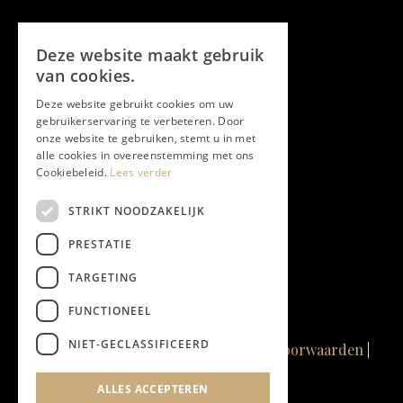
Shop
Deze website maakt gebruik
van cookies.
Adverteren
Deze website gebruikt cookies om uw
gebruikerservaring te verbeteren. Door
onze website te gebruiken, stemt u in met
Adverteren
alle cookies in overeenstemming met ons
Cookiebeleid.
Lees verder
Chapeau Content Creators
STRIKT NOODZAKELIJK
PRESTATIE
Chapeau Community
TARGETING
FUNCTIONEEL
NIET-GECLASSIFICEERD
@2024 Chapeau Magazine |
Algemene Voorwaarden
|
Privacyverklaring
|
Cookieverklaring
ALLES ACCEPTEREN