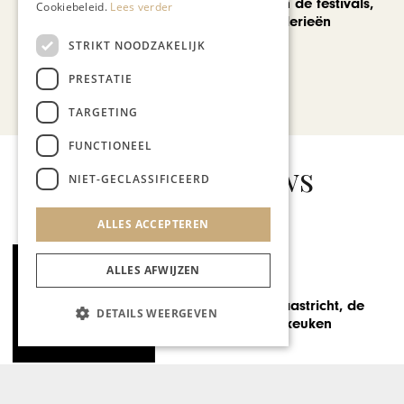
We verzuipen in de festivals,
Cookiebeleid.
Lees verder
feesten en braderieën
STRIKT NOODZAKELIJK
PRESTATIE
Bekijk alle artikelen
TARGETING
FUNCTIONEEL
Gerelateerd nieuws
NIET-GECLASSIFICEERD
ALLES ACCEPTEREN
ALLES AFWIJZEN
WONEN & INTERIEUR
Knallende start Second
DETAILS WEERGEVEN
Home Beurs