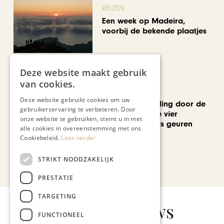
REIZEN
Een week op Madeira,
voorbij de bekende plaatjes
Deze website maakt gebruik
van cookies.
MODE & BEAUTY
Deze website gebruikt cookies om uw
Een geurwandeling door de
gebruikerservaring te verbeteren. Door
Stokstraat: onze vier
onze website te gebruiken, stemt u in met
favoriete uniseks geuren
alle cookies in overeenstemming met ons
voor de zomer
Cookiebeleid.
Lees verder
STRIKT NOODZAKELIJK
Bekijk alle artikelen
PRESTATIE
TARGETING
Gerelateerd nieuws
FUNCTIONEEL