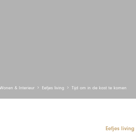
Wonen & Interieur
Eefjes living
Tijd om in de kast te komen
Eefjes living