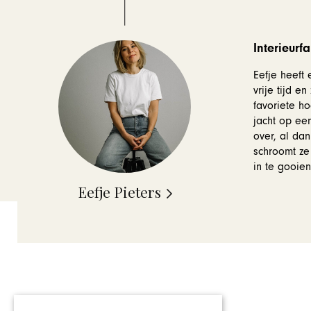
Interieur
Eefje heeft
vrije tijd e
favoriete h
jacht op een
over, al da
schroomt ze
in te gooien
Eefje Pieters