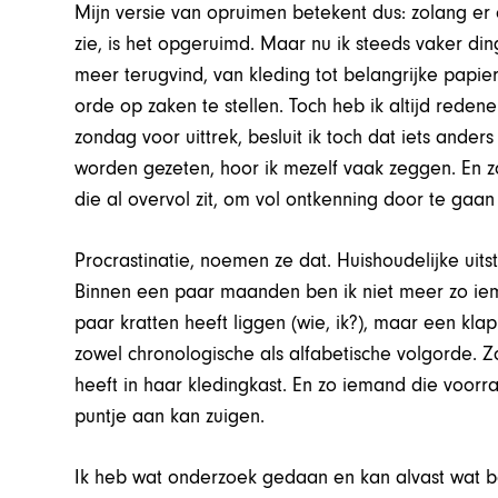
Mijn versie van opruimen betekent dus: zolang er e
zie, is het opgeruimd. Maar nu ik steeds vaker di
meer terugvind, van kleding tot belangrijke papier
orde op zaken te stellen. Toch heb ik altijd reden
zondag voor uittrek, besluit ik toch dat iets ander
worden gezeten, hoor ik mezelf vaak zeggen. En zo
die al overvol zit, om vol ontkenning door te gaa
Procrastinatie, noemen ze dat. Huishoudelijke uitst
Binnen een paar maanden ben ik niet meer zo iema
paar kratten heeft liggen (wie, ik?), maar een kla
zowel chronologische als alfabetische volgorde.
heeft in haar kledingkast. En zo iemand die voor
puntje aan kan zuigen.
Ik heb wat onderzoek gedaan en kan alvast wat bela