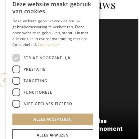
Gerelateerd nieuws
Deze website maakt gebruik
van cookies.
Deze website gebruikt cookies om uw
gebruikerservaring te verbeteren. Door
onze website te gebruiken, stemt u in met
alle cookies in overeenstemming met ons
Cookiebeleid.
Lees verder
STRIKT NOODZAKELIJK
PRESTATIE
TARGETING
FUNCTIONEEL
NIET-GECLASSIFICEERD
EEFJES LIVING
ALLES ACCEPTEREN
De vijf leukste Nederlandse
interieurmerken van dit moment
ALLES AFWIJZEN