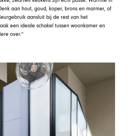
rakke, zwartwit keukens zijn echt passé. Warmte in
. Denk aan hout, goud, koper, brons en marmer, of
urgebruik aansluit bij de rest van het
t vaak een ideale schakel tussen woonkamer en
ere over.”