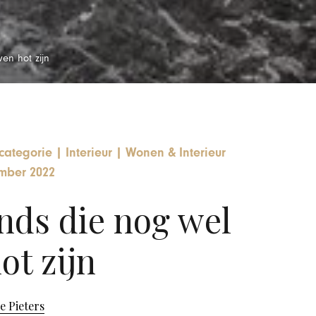
en hot zijn
categorie
|
Interieur
|
Wonen & Interieur
mber 2022
nds die nog wel
ot zijn
e Pieters