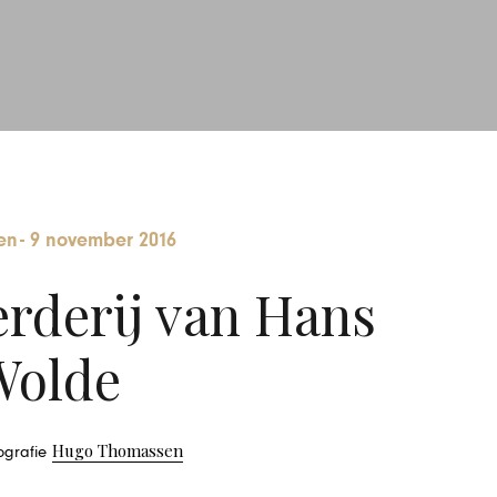
en
-
9 november 2016
erderij van Hans
Wolde
Hugo Thomassen
tografie