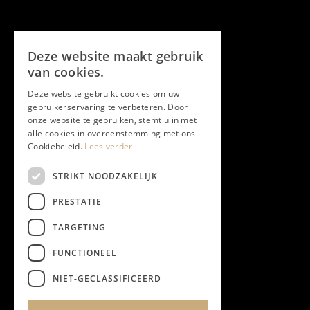
Volg ons
Deze website maakt gebruik
Facebook
van cookies.
Deze website gebruikt cookies om uw
Twitter
gebruikerservaring te verbeteren. Door
onze website te gebruiken, stemt u in met
Instagram
alle cookies in overeenstemming met ons
Cookiebeleid.
Lees verder
LinkedIn
STRIKT NOODZAKELIJK
PRESTATIE
YouTube
TARGETING
FUNCTIONEEL
NIEUWSBRIEF
NIET-GECLASSIFICEERD
Algemene Voorwaarden