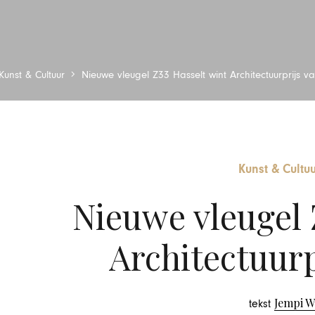
Kunst & Cultuur
Nieuwe vleugel Z33 Hasselt wint Architectuurprijs va
Kunst & Cultu
Nieuwe vleugel 
Architectuurpr
Jempi 
tekst