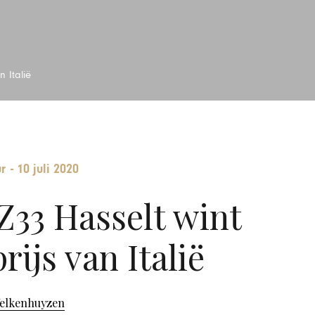
n Italië
ur
-
10 juli 2020
Z33 Hasselt wint
ijs van Italië
Welkenhuyzen