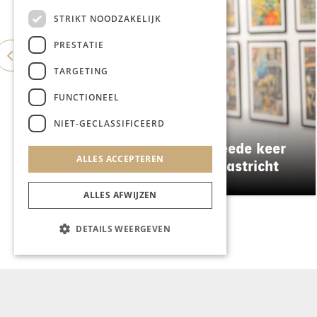
STRIKT NOODZAKELIJK
PRESTATIE
TARGETING
FUNCTIONEEL
NIET-GECLASSIFICEERD
KUNST & CULTUUR
EuropArtFair voor de tweede keer
ALLES ACCEPTEREN
op rij te gast in MECC Maastricht
ALLES AFWIJZEN
DETAILS WEERGEVEN