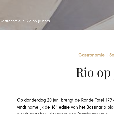
Gastronomie
Rio op je bord
Gastronomie
|
So
Rio op 
Op donderdag 20 juni brengt de Ronde Tafel 179 
e
vindt namelijk de 18
editie van het Bassinario plaa