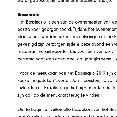
wordt gestoken, dit jaar in een Braziliaans jasje.
Bassinario
Het Bassinario is een van de evenementen van de
eerste keer georganiseerd. Tijdens het evenement
plaatsvindt, worden bezoekers ontvangen op de B
gevestigd zijn verzorgen tijdens deze avond een v
restaurant verantwoordelijk is voor een van de vij
bestemd voor een goed doel dat jaarlijks wisselt, di
,,Voor de menukaart van het Bassinario 2019 zijn 
keuken ingedoken’’, vertelt Jorrit Consten, lid va
invloeden uit Brazilië en in het bijzonder Rio de 
zijn ook op de menukaart terug te vinden.’’
Om te beginnen zullen alle bezoekers van het Ba
een Braziliaanse cocktail-klassieker. De eerste ga