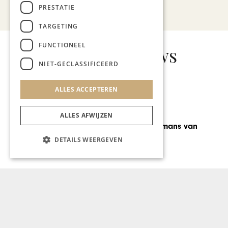
Bekijk alle artikelen
PRESTATIE
TARGETING
FUNCTIONEEL
Gerelateerd nieuws
NIET-GECLASSIFICEERD
ALLES ACCEPTEREN
GASTRONOMIE
ALLES AFWIJZEN
Chef Ralph Hermans van
Rantree
DETAILS WEERGEVEN