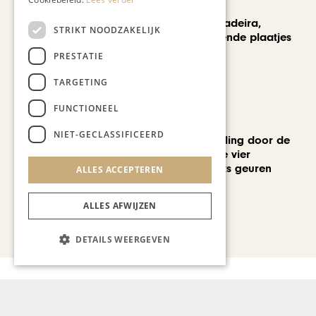
REIZEN
Een week op Madeira,
STRIKT NOODZAKELIJK
voorbij de bekende plaatjes
PRESTATIE
TARGETING
FUNCTIONEEL
MODE & BEAUTY
NIET-GECLASSIFICEERD
Een geurwandeling door de
Stokstraat: onze vier
favoriete uniseks geuren
ALLES ACCEPTEREN
voor de zomer
ALLES AFWIJZEN
Bekijk alle artikelen
DETAILS WEERGEVEN
Gerelateerd nieuws