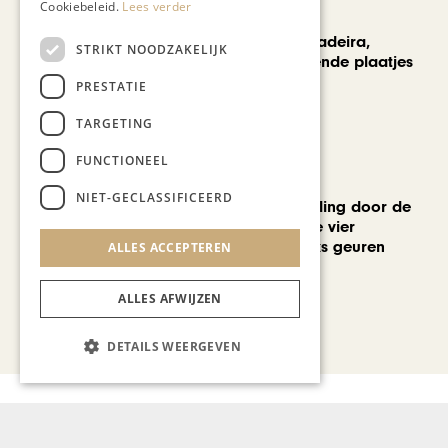
Cookiebeleid.
Lees verder
REIZEN
Een week op Madeira,
STRIKT NOODZAKELIJK
voorbij de bekende plaatjes
PRESTATIE
TARGETING
FUNCTIONEEL
MODE & BEAUTY
NIET-GECLASSIFICEERD
Een geurwandeling door de
Stokstraat: onze vier
favoriete uniseks geuren
ALLES ACCEPTEREN
voor de zomer
ALLES AFWIJZEN
Bekijk alle artikelen
DETAILS WEERGEVEN
Gerelateerd nieuws