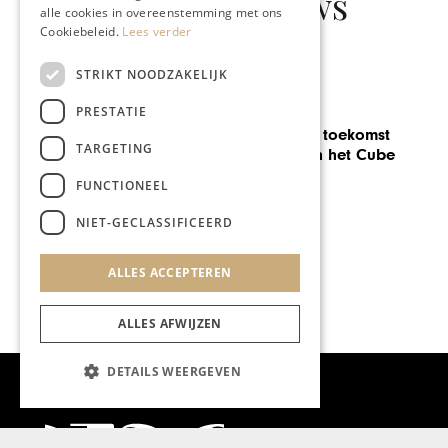
Gerelateerd nieuws
alle cookies in overeenstemming met ons
Cookiebeleid.
Lees verder
STRIKT NOODZAKELIJK
PRESTATIE
BLOG SANDER KLEIKERS
TARGETING
Amore Infinito
FUNCTIONEEL
NIET-GECLASSIFICEERD
ALLES ACCEPTEREN
ALLES AFWIJZEN
DETAILS WEERGEVEN