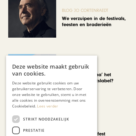
BLOG JO CORTENRAEDT
We verzuipen in de festivals,
feesten en braderieën
Deze website maakt gebruik
AUTOMOTIVE
van cookies.
Is ‘Made in China’ het
nieuwe kwaliteitslabel?
Deze website gebruikt cookies om uw
gebruikerservaring te verbeteren. Door
onze website te gebruiken, stemt u in met
alle cookies in overeenstemming met ons
Cookiebeleid.
Lees verder
STRIKT NOODZAKELIJK
CHAPEAU TV
PRESTATIE
Noorbeek Foodfest