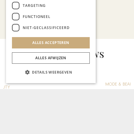
TARGETING
FUNCTIONEEL
Bekijk alle artikelen
NIET-GECLASSIFICEERD
ALLES ACCEPTEREN
Gerelateerd nieuws
ALLES AFWIJZEN
DETAILS WEERGEVEN
MODE & BEAUTY
Mestrini Optiek &
Optometrie: kunstwerken van
brillen