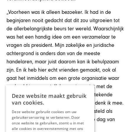
„Voorheen was ik alleen bezoeker. Ik had in de
beginjaren nooit gedacht dat dit zou uitgroeien tot
de allerbelangrijkste beurs ter wereld. Waarschijnlijk
was het een handig idee om een verzamelaar te
vragen als president. Mijn zakelijke en juridische
achtergrond is anders dan van de meeste
handelaren, maar juist daarom kan ik behulpzaam
zijn. En ik heb hier echt vrienden gemaakt, ook al
gaat het inmiddels om een grote organisatie waar
veel geld in omgaat. Ik bemoei me niet met de
dagelijkse leiding, daar hebben we uitstekende
Deze website maakt gebruik
van cookies.
mensen voor. Maar op de achtergrond denk ik mee.
Zo heb ik Ben Janssens destijds voorgesteld als
Deze website gebruikt cookies om uw
gebruikerservaring te verbeteren. Door
nieuwe voorzitter. Daar heb ik tot op de dag van
onze website te gebruiken, stemt u in met
vandaag geen spijt van.”
alle cookies in overeenstemming met ons