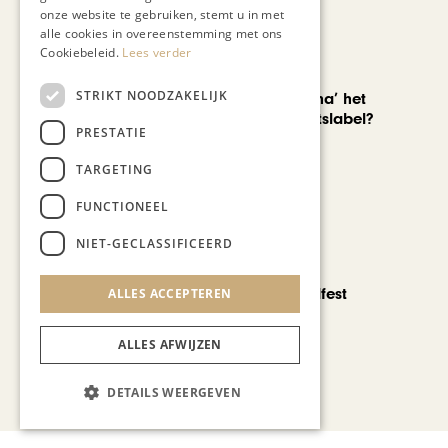
onze website te gebruiken, stemt u in met
alle cookies in overeenstemming met ons
Cookiebeleid.
Lees verder
AUTOMOTIVE
STRIKT NOODZAKELIJK
Is ‘Made in China’ het
nieuwe kwaliteitslabel?
PRESTATIE
TARGETING
FUNCTIONEEL
NIET-GECLASSIFICEERD
CHAPEAU TV
Noorbeek Foodfest
ALLES ACCEPTEREN
ALLES AFWIJZEN
Bekijk alle artikelen
DETAILS WEERGEVEN