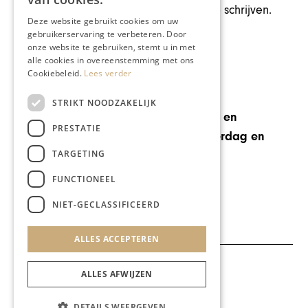
trekken, zeker iets om over naar huis te schrijven.
Deze website gebruikt cookies om uw
Met de hartelijke groeten.
gebruikerservaring te verbeteren. Door
onze website te gebruiken, stemt u in met
alle cookies in overeenstemming met ons
Lees verder onder de foto
Cookiebeleid.
Lees verder
STRIKT NOODZAKELIJK
De expositie is te zien op donderdag en
PRESTATIE
vrijdag van 14.00-19.00 uur en op zaterdag en
TARGETING
zondag van 11.00-17.00 uur.
www.groetenuitmaastricht.nl
FUNCTIONEEL
Deel dit artikel:
NIET-GECLASSIFICEERD
ALLES ACCEPTEREN
Meer artikelen over:
ALLES AFWIJZEN
Ondernemen & Economie
DETAILS WEERGEVEN