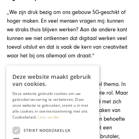
,,We zijn druk bezig om ons gebouw 5G-geschikt of
hoger maken. En veel mensen vragen mij: kunnen
we straks thuis blijven werken? Aan de andere kant
kunnen we niet ontkennen dat digitaal werken veel
toeval uitsluit en dat is vaak de kern van creativiteit
waar het bij ons allemaal om draait.”
Intimiteit – veiligheid
Deze website maakt gebruik
van cookies.
,,In het kunstonderwijs is dat een actueel thema. In
de begeleiding speelt intimiteit een grote rol. Maar
Deze website gebruikt cookies om uw
gebruikerservaring te verbeteren. Door
dat kan ook gevoelens van onveiligheid met zich
onze website te gebruiken, stemt u in met
meebrengen. Studenten beleven het maken van
alle cookies in overeenstemming met ons
Cookiebeleid.
Lees verder
contact nu als lastiger, maar houden hun behoefte
aan veiligheid. Het digitale gesprek met een
STRIKT NOODZAKELIJK
begeleider wordt tegelijk veel directer, brutaler,