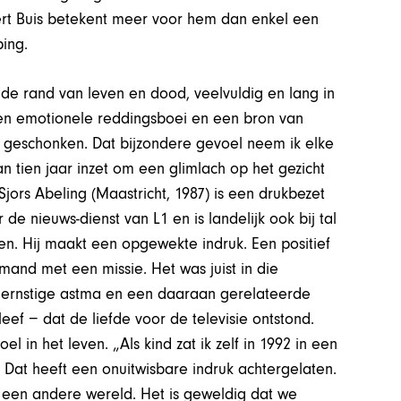
Bert Buis betekent meer voor hem dan enkel een
ping.
p de rand van leven en dood, veelvuldig en lang in
een emotionele reddingsboei en een bron van
 geschonken. Dat bijzondere gevoel neem ik elke
 tien jaar inzet om een glimlach op het gezicht
jors Abeling (Maastricht, 1987) is een drukbezet
 de nieuws-dienst van L1 en is landelijk ook bij tal
en. Hij maakt een opgewekte indruk. Een positief
mand met een missie. Het was juist in die
ge ernstige astma en een daaraan gerelateerde
eef − dat de liefde voor de televisie ontstond.
 in het leven. „Als kind zat ik zelf in 1992 in een
. Dat heeft een onuitwisbare indruk achtergelaten.
n een andere wereld. Het is geweldig dat we