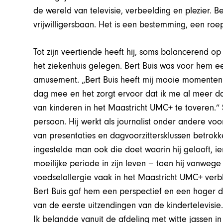
de wereld van televisie, verbeelding en plezier. 
vrijwilligersbaan. Het is een bestemming, een roe
Tot zijn veertiende heeft hij, soms balancerend o
het ziekenhuis gelegen. Bert Buis was voor hem 
amusement. „Bert Buis heeft mij mooie momenten
dag mee en het zorgt ervoor dat ik me al meer dan
van kinderen in het Maastricht UMC+ te toveren.” S
persoon. Hij werkt als journalist onder andere voor
van presentaties en dagvoorzittersklussen betrokk
ingestelde man ook die doet waarin hij gelooft, ie
moeilijke periode in zijn leven − toen hij vanwe
voedselallergie vaak in het Maastricht UMC+ verbl
Bert Buis gaf hem een perspectief en een hoger doel
van de eerste uitzendingen van de kindertelevisie
Ik belandde vanuit de afdeling met witte jassen i