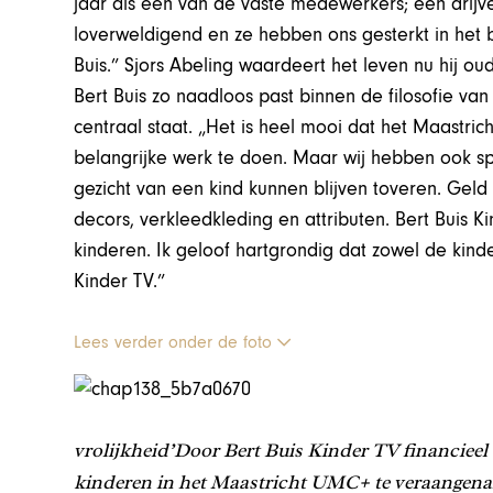
jaar als een van de vaste medewerkers; een drijve
loverweldigend en ze hebben ons gesterkt in het
Buis.” Sjors Abeling waardeert het leven nu hij oud
Bert Buis zo naadloos past binnen de filosofie va
centraal staat. „Het is heel mooi dat het Maastric
belangrijke werk te doen. Maar wij hebben ook sp
gezicht van een kind kunnen blijven toveren. Gel
decors, verkleedkleding en attributen. Bert Buis K
kinderen. Ik geloof hartgrondig dat zowel de kind
Kinder TV.”
Lees verder onder de foto
vrolijkheid’Door Bert Buis Kinder TV financieel 
kinderen in het Maastricht UMC+ te veraangenam