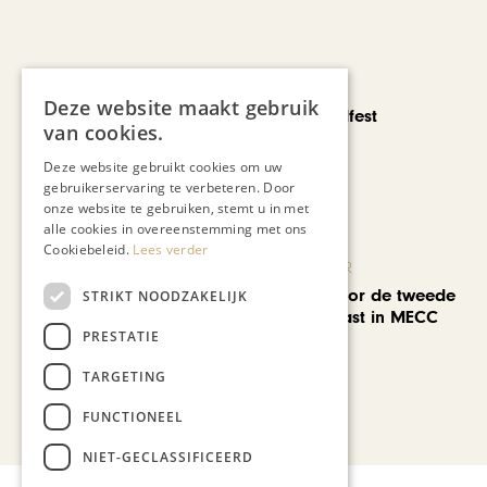
CHAPEAU TV
Deze website maakt gebruik
Noorbeek Foodfest
van cookies.
Deze website gebruikt cookies om uw
gebruikerservaring te verbeteren. Door
onze website te gebruiken, stemt u in met
alle cookies in overeenstemming met ons
Cookiebeleid.
Lees verder
KUNST & CULTUUR
EuropArtFair voor de tweede
STRIKT NOODZAKELIJK
keer op rij te gast in MECC
PRESTATIE
Maastricht
TARGETING
Bekijk alle artikelen
FUNCTIONEEL
NIET-GECLASSIFICEERD