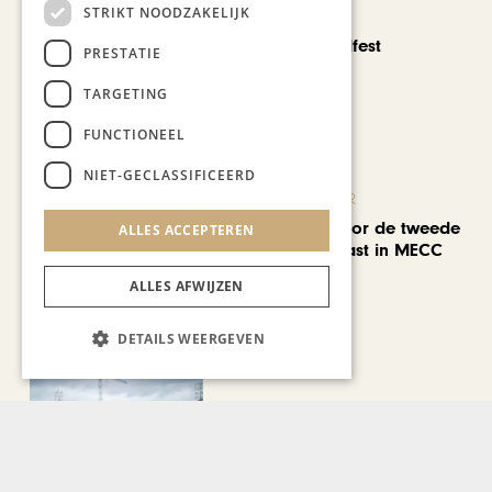
STRIKT NOODZAKELIJK
CHAPEAU TV
Noorbeek Foodfest
PRESTATIE
TARGETING
FUNCTIONEEL
NIET-GECLASSIFICEERD
KUNST & CULTUUR
EuropArtFair voor de tweede
ALLES ACCEPTEREN
keer op rij te gast in MECC
Maastricht
ALLES AFWIJZEN
DETAILS WEERGEVEN
KUNST & CULTUUR
Wereldse beelden tijdens
Cultura Nova