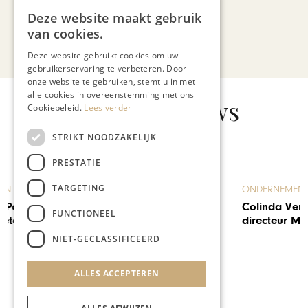
Deze website maakt gebruik
van cookies.
Bekijk alle artikelen
Deze website gebruikt cookies om uw
gebruikerservaring te verbeteren. Door
onze website te gebruiken, stemt u in met
alle cookies in overeenstemming met ons
Gerelateerd nieuws
Cookiebeleid.
Lees verder
STRIKT NOODZAKELIJK
PRESTATIE
TARGETING
ONDERNEMEN & ECONOMIE
Colinda Vergouwen nieuwe
FUNCTIONEEL
directeur Munttheater Weert
NIET-GECLASSIFICEERD
ALLES ACCEPTEREN