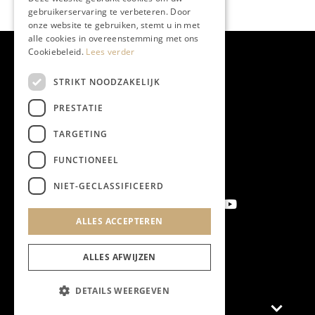
gebruikerservaring te verbeteren. Door
onze website te gebruiken, stemt u in met
alle cookies in overeenstemming met ons
Cookiebeleid.
Lees verder
STRIKT NOODZAKELIJK
PRESTATIE
TARGETING
FUNCTIONEEL
NIET-GECLASSIFICEERD
ALLES ACCEPTEREN
Aanmelden nieuwsbrief
ALLES AFWIJZEN
DETAILS WEERGEVEN
Magazine