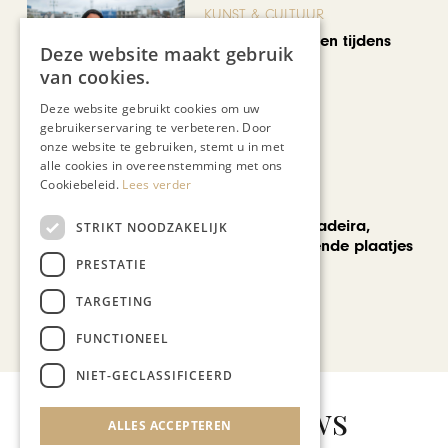
KUNST & CULTUUR
Wereldse beelden tijdens
Deze website maakt gebruik
Cultura Nova
van cookies.
Deze website gebruikt cookies om uw
gebruikerservaring te verbeteren. Door
onze website te gebruiken, stemt u in met
alle cookies in overeenstemming met ons
Cookiebeleid.
Lees verder
REIZEN
Een week op Madeira,
STRIKT NOODZAKELIJK
voorbij de bekende plaatjes
PRESTATIE
TARGETING
Bekijk alle artikelen
FUNCTIONEEL
NIET-GECLASSIFICEERD
Gerelateerd nieuws
ALLES ACCEPTEREN