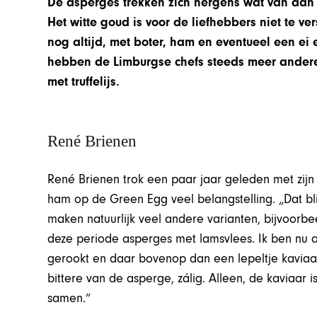
De asperges trekken zich nergens wat van aan e
Het witte goud is voor de liefhebbers niet te 
nog altijd, met boter, ham en eventueel een ei 
hebben de Limburgse chefs steeds meer andere 
met truffelijs.
René Brienen
René Brienen trok een paar jaar geleden met zij
ham op de Green Egg veel belangstelling. „Dat blijf
maken natuurlijk veel andere varianten, bijvoorbe
deze periode asperges met lamsvlees. Ik ben nu 
gerookt en daar bovenop dan een lepeltje kaviaar
bittere van de asperge, zálig. Alleen, de kaviaar
samen.”