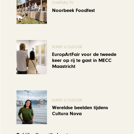
CHAPEAU TV
Noorbeek Foodfest
KUNST & CULTUUR
EuropArtFair voor de tweede
keer op rij te gast in MECC
Maastricht
KUNST & CULTUUR
Wereldse beelden tijdens
Cultura Nova