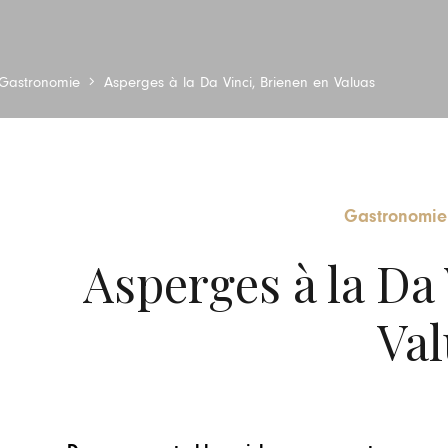
Gastronomie
Asperges à la Da Vinci, Brienen en Valuas
Gastronomie
Asperges à la Da 
Val