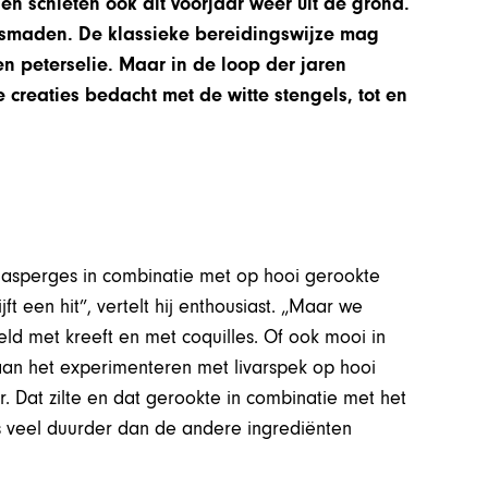
n schieten ook dit voorjaar weer uit de grond.
versmaden. De klassieke bereidingswijze mag
en peterselie. Maar in de loop der jaren
creaties bedacht met de witte stengels, tot en
n asperges in combinatie met op hooi gerookte
t een hit”, vertelt hij enthousiast. „Maar we
eld met kreeft en met coquilles. Of ook mooi in
aan het experimenteren met livarspek op hooi
. Dat zilte en dat gerookte in combinatie met het
 is veel duurder dan de andere ingrediënten