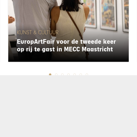
KUNST & CULTUUR
EuropArtFair voor de tweede keer
op rij te gast in MECC Maastricht
chapeau
E-mailadres*