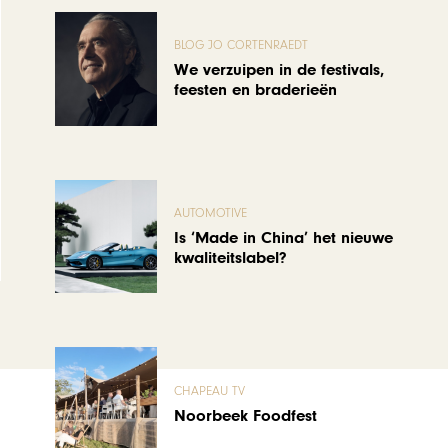
BLOG JO CORTENRAEDT
We verzuipen in de festivals,
feesten en braderieën
AUTOMOTIVE
Is ‘Made in China’ het nieuwe
kwaliteitslabel?
CHAPEAU TV
Noorbeek Foodfest