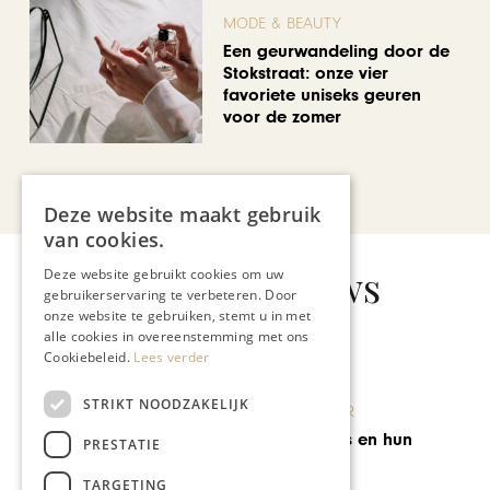
MODE & BEAUTY
Een geurwandeling door de
Stokstraat: onze vier
favoriete uniseks geuren
voor de zomer
Bekijk alle artikelen
Deze website maakt gebruik
van cookies.
Gerelateerd nieuws
Deze website gebruikt cookies om uw
gebruikerservaring te verbeteren. Door
onze website te gebruiken, stemt u in met
alle cookies in overeenstemming met ons
Cookiebeleid.
Lees verder
KUNST & CULTUUR
STRIKT NOODZAKELIJK
Arthur Spronken: ‘Ze zullen
PRESTATIE
wel denken dat ik antiek
ben’
TARGETING