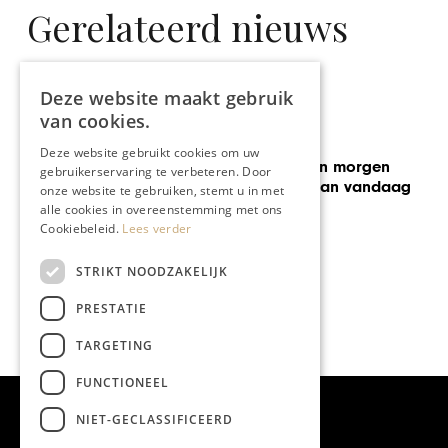
Gerelateerd nieuws
Deze website maakt gebruik
van cookies.
KUNST & CULTUUR
Deze website gebruikt cookies om uw
gen
gebruikerservaring te verbeteren. Door
Een kijkje bij Landau Fine
andaag
onze website te gebruiken, stemt u in met
alle cookies in overeenstemming met ons
Cookiebeleid.
Lees verder
STRIKT NOODZAKELIJK
PRESTATIE
TARGETING
FUNCTIONEEL
NIET-GECLASSIFICEERD