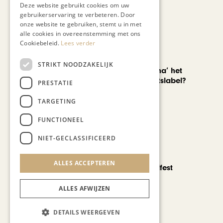
Deze website gebruikt cookies om uw
gebruikerservaring te verbeteren. Door
onze website te gebruiken, stemt u in met
alle cookies in overeenstemming met ons
Cookiebeleid.
Lees verder
AUTOMOTIVE
STRIKT NOODZAKELIJK
Is ‘Made in China’ het
nieuwe kwaliteitslabel?
PRESTATIE
TARGETING
FUNCTIONEEL
NIET-GECLASSIFICEERD
CHAPEAU TV
ALLES ACCEPTEREN
Noorbeek Foodfest
ALLES AFWIJZEN
Bekijk alle artikelen
DETAILS WEERGEVEN