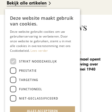
Bekijk alle artikelen
Deze website maakt gebruik
Gerelateerd nieuws
van cookies.
Deze website gebruikt cookies om uw
gebruikerservaring te verbeteren. Door
onze website te gebruiken, stemt u in met
alle cookies in overeenstemming met ons
Cookiebeleid.
Lees verder
KUNST & CULTUUR
ael opent
STRIKT NOODZAKELIJK
De Maas, machtig a
ing over
expositie
ei 1940
PRESTATIE
TARGETING
FUNCTIONEEL
NIET-GECLASSIFICEERD
ALLES ACCEPTEREN