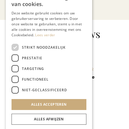
van cookies.
Bekijk alle artikelen
Deze website gebruikt cookies om uw
gebruikerservaring te verbeteren. Door
onze website te gebruiken, stemt u in met
Gerelateerd nieuws
alle cookies in overeenstemming met ons
Cookiebeleid.
Lees verder
STRIKT NOODZAKELIJK
PRESTATIE
TARGETING
KUNST & CULTUUR
Kop in de Wolke
FUNCTIONEEL
NIET-GECLASSIFICEERD
ALLES ACCEPTEREN
ALLES AFWIJZEN