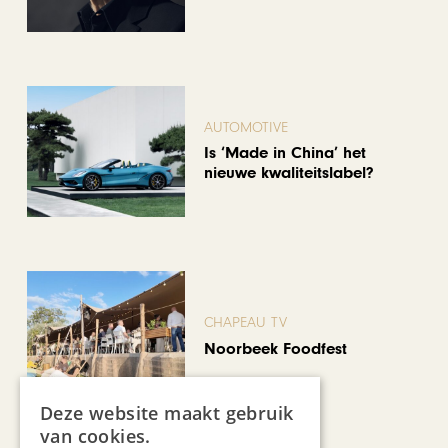
AUTOMOTIVE
Is ‘Made in China’ het
nieuwe kwaliteitslabel?
CHAPEAU TV
Noorbeek Foodfest
Deze website maakt gebruik
van cookies.
Bekijk alle artikelen