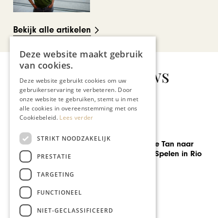
Bekijk alle artikelen
Deze website maakt gebruik
van cookies.
Gerelateerd nieuws
Deze website gebruikt cookies om uw
gebruikerservaring te verbeteren. Door
onze website te gebruiken, stemt u in met
alle cookies in overeenstemming met ons
Cookiebeleid.
Lees verder
REIZEN
STRIKT NOODZAKELIJK
Yuhan en Lianne Tan naar
de Olympische Spelen in Rio
PRESTATIE
TARGETING
FUNCTIONEEL
NIET-GECLASSIFICEERD