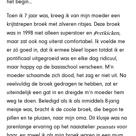
het begin…
Toen ik 7 jaar was, kreeg ik van mijn moeder een
krijtstrepen broek met zilveren ritsjes. Deze broek
#vetkicken
was in 1998 niet alleen superstoer en
,
maar zat ook nog uiterst comfortabel. Ik voelde me
er zó goed in, dat ik ermee bleef lopen totdat ik er
pontificaal uitgegroeid was en elke dag ridicuul,
maar happy op de basisschool verscheen. M’n
moeder schaamde zich dood, het zag er niet uit. Na
veelvuldig de broek gedragen te hebben, zat er
uiteindelijk een gat in en dreigde m’n moeder hem
weg te doen. Beledigd als ik als inmiddels 8-jarig
meisje was, bracht ik de coole broek, die begon te
pillen en te pluizen, naar mijn oma. Dit klusje was na
peanuts
jarenlange ervaring op het naaiatelier
voor
haar, en zowel ik als mijn broek waren in een mum