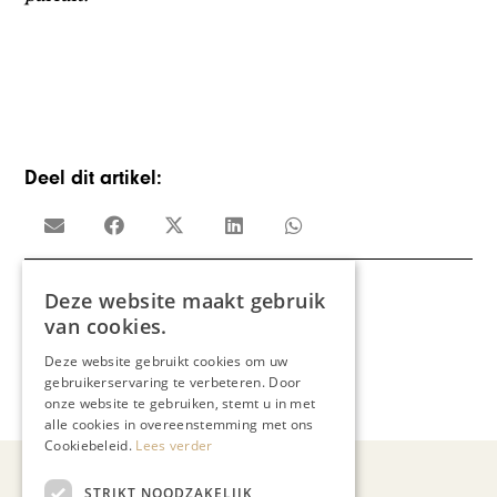
Deel dit artikel:
Deze website maakt gebruik
Meer artikelen over:
van cookies.
Mode & Beauty
,
Yoëlle's Mode
Deze website gebruikt cookies om uw
,
gebruikerservaring te verbeteren. Door
Yoëlle Smith
onze website te gebruiken, stemt u in met
alle cookies in overeenstemming met ons
Cookiebeleid.
Lees verder
STRIKT NOODZAKELIJK