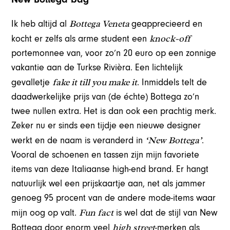
Bottega Veneta
Ik heb altijd al
geapprecieerd en
knock-off
kocht er zelfs als arme student een
portemonnee van, voor zo’n 20 euro op een zonnige
vakantie aan de Turkse Rivièra. Een lichtelijk
fake it till you make it
gevalletje
. Inmiddels telt de
daadwerkelijke prijs van (de échte) Bottega zo’n
twee nullen extra. Het is dan ook een prachtig merk.
Zeker nu er sinds een tijdje een nieuwe designer
‘New Bottega’
werkt en de naam is veranderd in
.
Vooral de schoenen en tassen zijn mijn favoriete
items van deze Italiaanse high-end brand. Er hangt
natuurlijk wel een prijskaartje aan, net als jammer
genoeg 95 procent van de andere mode-items waar
Fun fact
mijn oog op valt.
is wel dat de stijl van New
high street
Bottega door enorm veel
-merken als