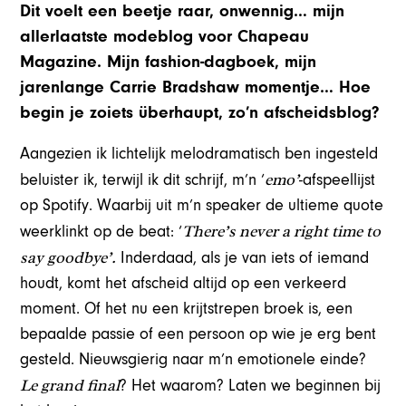
Dit voelt een beetje raar, onwennig… mijn
allerlaatste modeblog voor Chapeau
Magazine. Mijn fashion-dagboek, mijn
jarenlange Carrie Bradshaw momentje… Hoe
begin je zoiets überhaupt, zo’n afscheidsblog?
Aangezien ik lichtelijk melodramatisch ben ingesteld
emo’
beluister ik, terwijl ik dit schrijf, m’n ‘
-afspeellijst
op Spotify. Waarbij uit m’n speaker de ultieme quote
There’s never a right time to
weerklinkt op de beat: ‘
say goodbye’.
Inderdaad, als je van iets of iemand
houdt, komt het afscheid altijd op een verkeerd
moment. Of het nu een krijtstrepen broek is, een
bepaalde passie of een persoon op wie je erg bent
gesteld. Nieuwsgierig naar m’n emotionele einde?
Le grand final
? Het waarom? Laten we beginnen bij