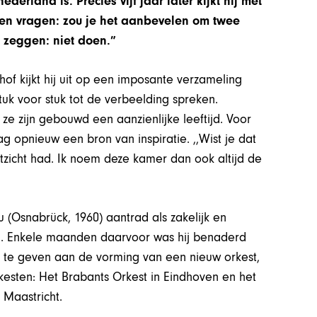
erland is. Precies vijf jaar later kijkt hij met
uden vragen: zou je het aanbevelen om twee
k zeggen: niet doen.”
thof kijkt hij uit op een imposante verzameling
tuk voor stuk tot de verbeelding spreken.
 zijn gebouwd een aanzienlijke leeftijd. Voor
 opnieuw een bron van inspiratie. ,,Wist je dat
uitzicht had. Ik noem deze kamer dan ook altijd de
u (Osnabrück, 1960) aantrad als zakelijk en
nd. Enkele maanden daarvoor was hij benaderd
ng te geven aan de vorming van een nieuw orkest,
esten: Het Brabants Orkest in Eindhoven en het
 Maastricht.