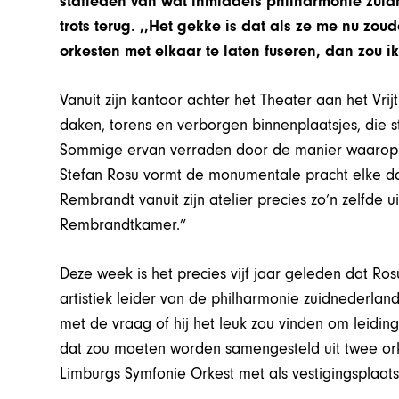
stafleden van wat inmiddels philharmonie zuidned
trots terug. ,,Het gekke is dat als ze me nu zo
orkesten met elkaar te laten fuseren, dan zou i
Vanuit zijn kantoor achter het Theater aan het Vrij
daken, torens en verborgen binnenplaatsjes, die s
Sommige ervan verraden door de manier waarop ze
Stefan Rosu vormt de monumentale pracht elke dag
Rembrandt vanuit zijn atelier precies zo’n zelfde 
Rembrandtkamer.”
Deze week is het precies vijf jaar geleden dat Ros
artistiek leider van de philharmonie zuidnederla
met de vraag of hij het leuk zou vinden om leidi
dat zou moeten worden samengesteld uit twee ork
Limburgs Symfonie Orkest met als vestigingsplaats