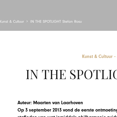
Kunst & Cultuur
IN THE SPOTLIGHT Stefan Rosu
Kunst & Cultuur
-
IN THE SPOTLIG
Auteur: Maarten van Laarhoven
Op 3 september 2013 vond de eerste ontmoeting