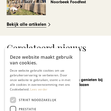
Noorbeek Foodfest
Bekijk alle artikelen
Gerelateerd nieuws
Deze website maakt gebruik
van cookies.
Deze website gebruikt cookies om uw
gebruikerservaring te verbeteren. Door
MODE & BEAUTY
ieten bij
onze website te gebruiken, stemt u in met
Poulissen Audio Video
en
alle cookies in overeenstemming met ons
opnieuw beste van het
Cookiebeleid.
Lees verder
STRIKT NOODZAKELIJK
PRESTATIE