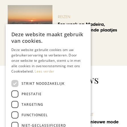
REIZEN
Een week op Madeira,
voorbij de bekende plaatjes
Deze website maakt gebruik
van cookies.
Deze website gebruikt cookies om uw
Bekijk alle artikelen
gebruikerservaring te verbeteren. Door
onze website te gebruiken, stemt u in met
alle cookies in overeenstemming met ons
Cookiebeleid.
Lees verder
Gerelateerd nieuws
STRIKT NOODZAKELIJK
PRESTATIE
TARGETING
BRANDED CONTENT
FUNCTIONEEL
Juridische tak breidt zich
verder uit
NIET-GECLASSIFICEERD