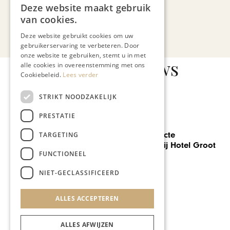
Deze website maakt gebruik
van cookies.
Bekijk alle artikelen
Deze website gebruikt cookies om uw
gebruikerservaring te verbeteren. Door
onze website te gebruiken, stemt u in met
Gerelateerd nieuws
alle cookies in overeenstemming met ons
Cookiebeleid.
Lees verder
STRIKT NOODZAKELIJK
PRESTATIE
GASTRONOMIE
Beleef de perfecte
TARGETING
hotelervaring bij Hotel Groot
FUNCTIONEEL
Welsden
NIET-GECLASSIFICEERD
ALLES ACCEPTEREN
ALLES AFWIJZEN