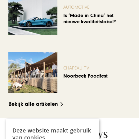
AUTOMOTIVE
Is ‘Made in China’ het
nieuwe kwaliteitslabel?
CHAPEAU TV
Noorbeek Foodfest
Bekijk alle artikelen
Gerelateerd nieuws
Deze website maakt gebruik
van cookies.