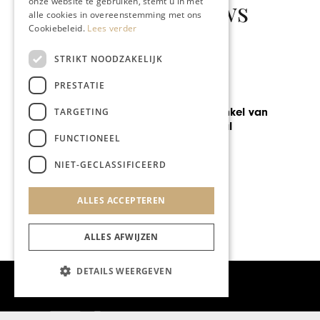
Gerelateerd nieuws
onze website te gebruiken, stemt u in met
alle cookies in overeenstemming met ons
Cookiebeleid.
Lees verder
STRIKT NOODZAKELIJK
PRESTATIE
INTERIEUR
Vernieuwde winkel van
TARGETING
Gallery Imperial
FUNCTIONEEL
NIET-GECLASSIFICEERD
ALLES ACCEPTEREN
ALLES AFWIJZEN
DETAILS WEERGEVEN