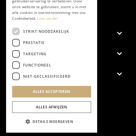
gebruikerservaring te verbeteren. Door
onze website te gebruiken, stemt u in met
Aanmelden nieuwsbrief
alle cookies in overeenstemming met ons
Cookiebeleid.
Lees verder
STRIKT NOODZAKELIJK
Magazine
PRESTATIE
Adverteren
TARGETING
FUNCTIONEEL
Algemeen
NIET-GECLASSIFICEERD
Algemene Voorwaarden
ALLES ACCEPTEREN
Privacyverklaring
Cookieverklaring
ALLES AFWIJZEN
DETAILS WEERGEVEN
@2024 Chapeau Magazine