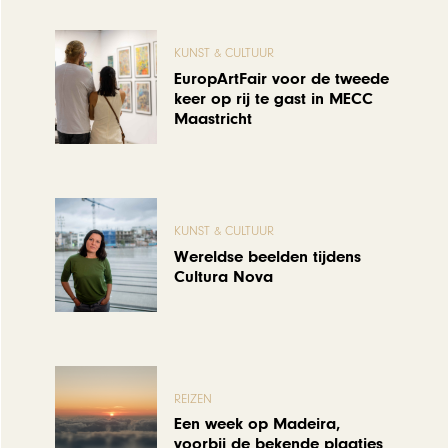
KUNST & CULTUUR
EuropArtFair voor de tweede
keer op rij te gast in MECC
Maastricht
KUNST & CULTUUR
Wereldse beelden tijdens
Cultura Nova
REIZEN
Een week op Madeira,
voorbij de bekende plaatjes