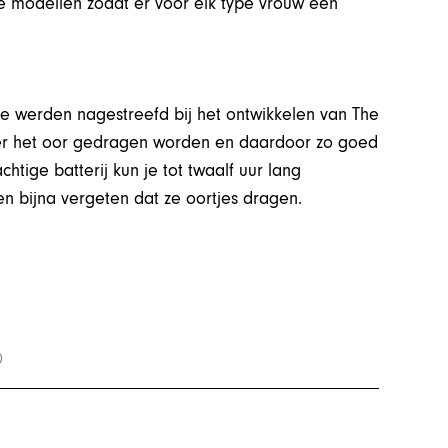
rse modellen zodat er voor elk type vrouw een
die werden nagestreefd bij het ontwikkelen van The
chter het oor gedragen worden en daardoor zo goed
htige batterij kun je tot twaalf uur lang
n bijna vergeten dat ze oortjes dragen.