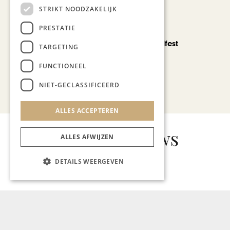
STRIKT NOODZAKELIJK
PRESTATIE
CHAPEAU TV
Noorbeek Foodfest
TARGETING
FUNCTIONEEL
NIET-GECLASSIFICEERD
Bekijk alle artikelen
ALLES ACCEPTEREN
Gerelateerd nieuws
ALLES AFWIJZEN
DETAILS WEERGEVEN
HUIS TE KOOP
Beleggingspanden te koop:
hotelappartementen
Residentie Landgoed