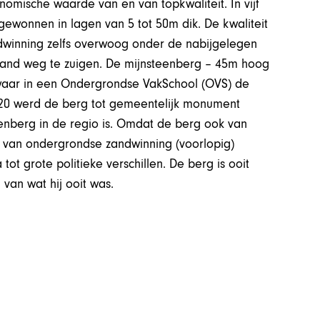
nomische waarde van en van topkwaliteit. In vijf
gewonnen in lagen van 5 tot 50m dik. De kwaliteit
ndwinning zelfs overwoog onder de nabijgelegen
zand weg te zuigen. De mijnsteenberg – 45m hoog
 waar in een Ondergrondse VakSchool (OVS) de
2020 werd de berg tot gemeentelijk monument
enberg in de regio is. Omdat de berg ook van
an van ondergrondse zandwinning (voorlopig)
tot grote politieke verschillen. De berg is ooit
van wat hij ooit was.