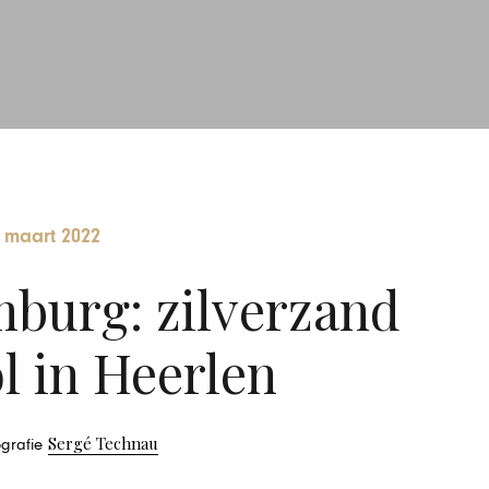
 maart 2022
mburg: zilverzand
l in Heerlen
Sergé Technau
ografie