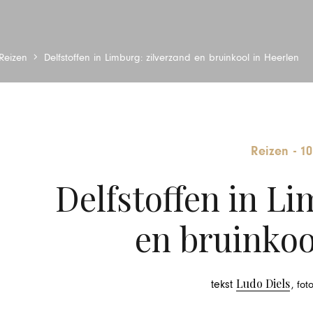
Reizen
Delfstoffen in Limburg: zilverzand en bruinkool in Heerlen
Reizen
-
10
Delfstoffen in Li
en bruinkoo
Ludo Diels
tekst
, fot