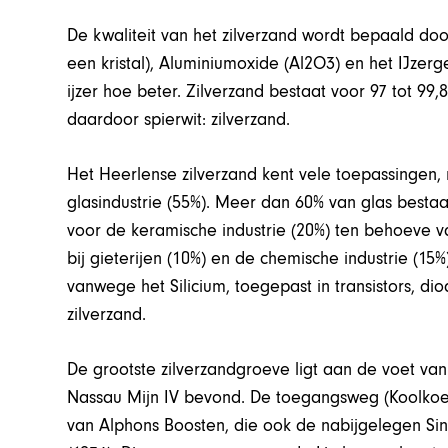
De kwaliteit van het zilverzand wordt bepaald doo
een kristal), Aluminiumoxide (Al2O3) en het IJze
ijzer hoe beter. Zilverzand bestaat voor 97 tot 99,8
daardoor spierwit: zilverzand.
Het Heerlense zilverzand kent vele toepassingen,
glasindustrie (55%). Meer dan 60% van glas bestaat
voor de keramische industrie (20%) ten behoeve va
bij gieterijen (10%) en de chemische industrie (15
vanwege het Silicium, toegepast in transistors, di
zilverzand.
De grootste zilverzandgroeve ligt aan de voet va
Nassau Mijn IV bevond. De toegangsweg (Koolko
van Alphons Boosten, die ook de nabijgelegen Si