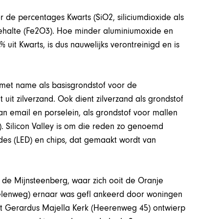
r de percentages Kwarts (SiO2, siliciumdioxide als
rgehalte (Fe2O3). Hoe minder aluminiumoxide en
% uit Kwarts, is dus nauwelijks verontreinigd en is
 met name als basisgrondstof voor de
 uit zilverzand. Ook dient zilverzand als grondstof
n email en porselein, als grondstof voor mallen
%). Silicon Valley is om die reden zo genoemd
odes (LED) en chips, dat gemaakt wordt van
n de Mijnsteenberg, waar zich ooit de Oranje
elenweg) ernaar was gefl ankeerd door woningen
nt Gerardus Majella Kerk (Heerenweg 45) ontwierp