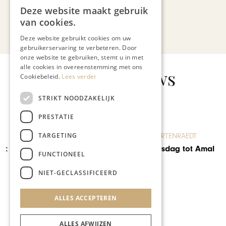
Deze website maakt gebruik
van cookies.
Bekijk alle artikelen
Deze website gebruikt cookies om uw
gebruikerservaring te verbeteren. Door
onze website te gebruiken, stemt u in met
alle cookies in overeenstemming met ons
Gerelateerd nieuws
Cookiebeleid.
Lees verder
STRIKT NOODZAKELIJK
PRESTATIE
TARGETING
BLOG JO CORTENRAEDT
Van koningsdag tot Amal
FUNCTIONEEL
Clooney
NIET-GECLASSIFICEERD
ALLES ACCEPTEREN
ALLES AFWIJZEN