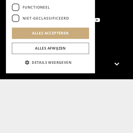
FUNCTIONEEL
NIET-GECLASSIFICEERD
ALLES ACCEPTEREN
Aanmelden nieuwsbrief
ALLES AFWIJZEN
DETAILS WEERGEVEN
Magazine
Adverteren
Algemeen
Algemene Voorwaarden
Privacyverklaring